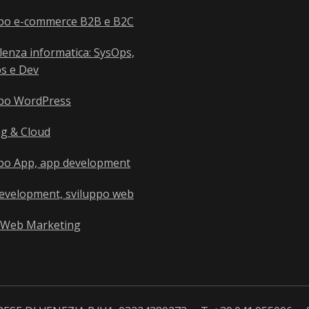
ppo e-commerce B2B e B2C
enza informatica: SysOps,
s e Dev
ppo WordPress
g & Cloud
ppo App, app development
evelopment, sviluppo web
 Web Marketing