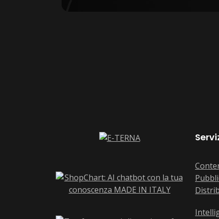
Servi
Conten
Pubbli
Distri
Intelli