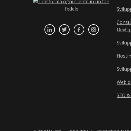
Svilu
Consul
DevOp
Svilu
Hostin
Svilu
Web d
SEO &