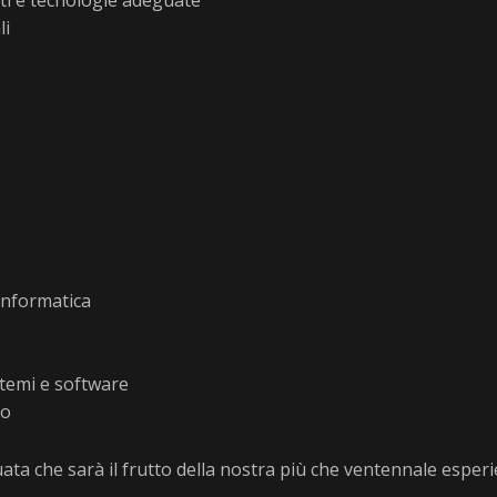
ti e tecnologie adeguate
li
informatica
stemi e software
co
a che sarà il frutto della nostra più che ventennale esperi