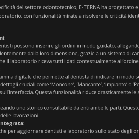
ificità del settore odontotecnico, E-TERNA ha progettato e
boratorio, con funzionalità mirate a risolvere le criticità ident
ni
:
isti possono inserire gli ordini in modo guidato, allegando d
dentemente dalla loro dimensione, grazie a un sistema di ca
e il laboratorio riceva tutti i dati contestualmente all’ordine
:
amma digitale che permette al dentista di indicare in modo se
 dettagli cruciali come ‘Moncone’, ‘Mancante’, ‘Impianto’ o ‘Po
sull’interfaccia. Questa funzionalità riduce drasticamente le 
reando uno storico consultabile da entrambe le parti. Questo 
delle lavorazioni.
Integrata
:
che per aggiornare dentisti e laboratorio sullo stato degli or